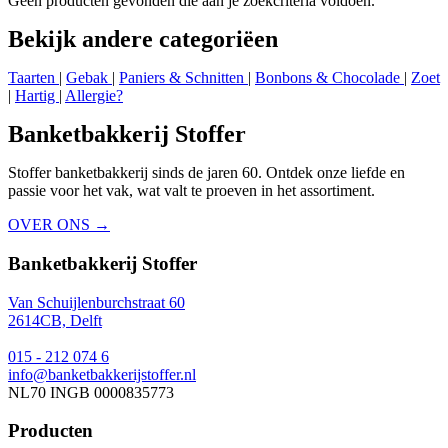
Geen producten gevonden die aan je zoekcriteria voldoen.
Bekijk andere categoriëen
Taarten
|
Gebak
|
Paniers & Schnitten
|
Bonbons & Chocolade
|
Zoet
|
Hartig
|
Allergie?
Banketbakkerij Stoffer
Stoffer banketbakkerij sinds de jaren 60. Ontdek onze liefde en
passie voor het vak, wat valt te proeven in het assortiment.
OVER ONS →
Banketbakkerij Stoffer
Van Schuijlenburchstraat 60
2614CB, Delft
015 - 212 074 6
info@banketbakkerijstoffer.nl
NL70 INGB 0000835773
Producten